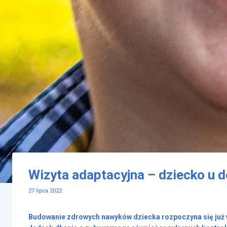
Wizyta adaptacyjna – dziecko u d
27 lipca 2022
Budowanie zdrowych nawyków dziecka rozpoczyna się już w 