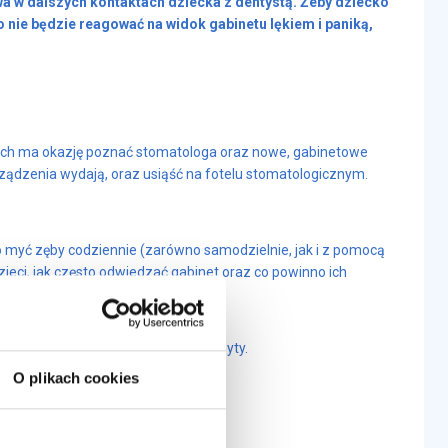
a w dalszych kontaktach dziecka z dentystą. Żeby dziecko
o nie będzie reagować na widok gabinetu lękiem i paniką,
maluch ma okazję poznać stomatologa oraz nowe, gabinetowe
urządzenia wydają, oraz usiąść na fotelu stomatologicznym.
 myć zęby codziennie (zarówno samodzielnie, jak i z pomocą
eci, jak często odwiedzać gabinet oraz co powinno ich
będzie się zgłaszało na kolejne wizyty.
O plikach cookies