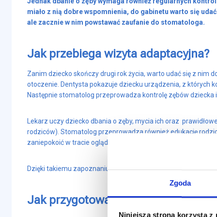
Jednak dbanie o zęby wymaga również regularnych kontrol
miało z nią dobre wspomnienia, do gabinetu warto się udać
ale zacznie w nim powstawać zaufanie do stomatologa.
Jak przebiega wizyta adaptacyjna?
Zanim dziecko skończy drugi rok życia, warto udać się z nim
otoczenie. Dentysta pokazuje dziecku urządzenia, z których ko
Następnie stomatolog przeprowadza kontrolę zębów dziecka i j
Lekarz uczy dziecko dbania o zęby, mycia ich oraz prawidło
rodziców). Stomatolog przeprowadza również edukację rodzicó
zaniepokoić w tracie oglądania zębów i dziąseł.
Dzięki takiemu zapoznaniu dziecka z gabinetem kojarzy on się
Zgoda
Jak przygotować dziecko do wizyty 
Niniejsza strona korzysta z