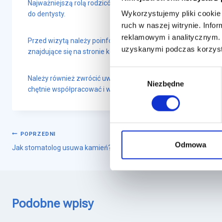
Najważniejszą rolą rodziców jest pozytywne nastawienie dzi
Wykorzystujemy pliki cookie 
do dentysty.
ruch w naszej witrynie. Inf
reklamowym i analitycznym. 
Przed wizytą należy poinformować dziecko o tym, gdzie idzie i
uzyskanymi podczas korzysta
znajdujące się na stronie konkretnej przychodni. W trakcie r
Wybór
Należy również zwrócić uwagę, by wizyta została ustalona o tak
Niezbędne
zgody
chętnie współpracować i wizyta może się nie udać.
POPRZEDNI
Odmowa
Jak stomatolog usuwa kamień?
Podobne wpisy