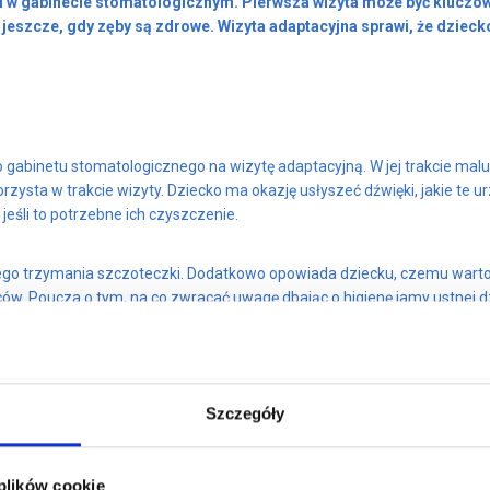
i w gabinecie stomatologicznym. Pierwsza wizyta może być kluczow
 jeszcze, gdy zęby są zdrowe. Wizyta adaptacyjna sprawi, że dzieck
 do gabinetu stomatologicznego na wizytę adaptacyjną. W jej trakcie 
rzysta w trakcie wizyty. Dziecko ma okazję usłyszeć dźwięki, jakie te 
eśli to potrzebne ich czyszczenie.
wego trzymania szczoteczki. Dodatkowo opowiada dziecku, czemu warto
w. Poucza o tym, na co zwracać uwagę dbając o higienę jamy ustnej dzi
 mu z bezpiecznym, przyjaznym miejscem, co wpływa na to, że chętniej 
Szczegóły
adaptacyjnej u dentysty?
 plików cookie