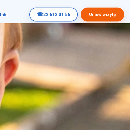
☎
takt
22 612 01 56
Umów wizytę