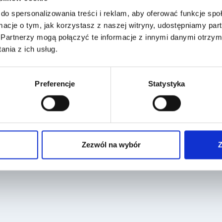
ecka do wizyty i nieprzekazywanie mu swoich ewentualnych lęków. Dob
do spersonalizowania treści i reklam, aby oferować funkcje sp
ormacje o tym, jak korzystasz z naszej witryny, udostępniamy p
Partnerzy mogą połączyć te informacje z innymi danymi otrzym
 jak będzie przebiegała wizyta. Warto do tego wykorzystać książeczki 
nia z ich usług.
ozmowy należy unikać określeń „nie ma się czego bać” oraz „nie będzie
iej godzinie, w której dziecko jest z reguły aktywne, wypoczęte i najed
Preferencje
Statystyka
Zezwól na wybór
Z