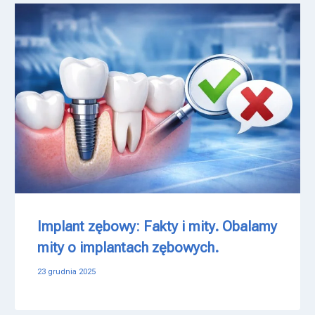
Implant zębowy: Fakty i mity. Obalamy
mity o implantach zębowych.
23 grudnia 2025