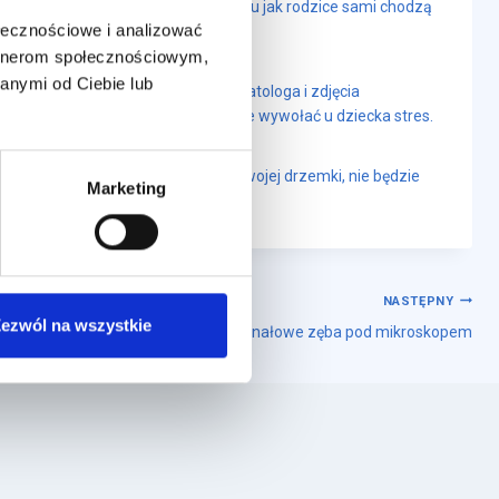
rym pomysłem jest pokazanie dziecku jak rodzice sami chodzą
ołecznościowe i analizować
artnerom społecznościowym,
anymi od Ciebie lub
dla dzieci z motywem wizyty u stomatologa i zdjęcia
 bolało” ponieważ odruchowo mogą one wywołać u dziecka stres.
zone. Maluch, który byłby w porze swojej drzemki, nie będzie
Marketing
NASTĘPNY
ezwól na wszystkie
Leczenie kanałowe zęba pod mikroskopem