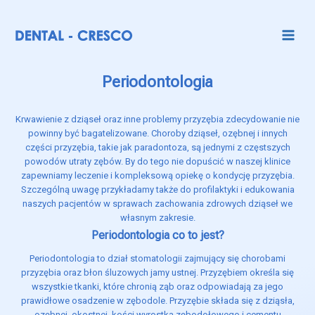
Periodontologia
Krwawienie z dziąseł oraz inne problemy przyzębia zdecydowanie nie
powinny być bagatelizowane. Choroby dziąseł, ozębnej i innych
części przyzębia, takie jak paradontoza, są jednymi z częstszych
powodów utraty zębów. By do tego nie dopuścić w naszej klinice
zapewniamy leczenie i kompleksową opiekę o kondycję przyzębia.
Szczególną uwagę przykładamy także do profilaktyki i edukowania
naszych pacjentów w sprawach zachowania zdrowych dziąseł we
własnym zakresie.
Periodontologia co to jest?
Periodontologia to dział stomatologii zajmujący się chorobami
przyzębia oraz błon śluzowych jamy ustnej. Przyzębiem określa się
wszystkie tkanki, które chronią ząb oraz odpowiadają za jego
prawidłowe osadzenie w zębodole. Przyzębie składa się z dziąsła,
ozębnej, okostnej, kości wyrostka zębodołowego i cementu