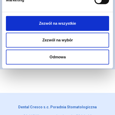
jamy ustnej pacjenta i diagnozuje przyczynę choroby. Często w
diagnozie chorób przyzębia korzysta się z badań radiologicznych
takich jak zdjęcia pantomograficzne, czy testów biologicznych
określających ilość bakterii wywołujących stany zapalne.
Zezwól na wszystkie
W trakcie pierwszej wizyty wykonywane są głównie zabiegi z zakresu
higieny i profilaktyki takie jak usuwanie kamienia nazębnego czy
pokrywanie zębów specjalnym preparatem fluorowym. Otrzymamy
Zezwól na wybór
również wytyczne odnośnie dbania o higienę naszej jamy ustnej w taki
sposób, żeby jej stan się poprawił.
W przypadku, gdy stan pacjenta się nie poprawia wdraża się bardziej
skomplikowane zabiegi z zakresu protetyki i/lub chirurgii
Odmowa
periodontologicznej.
Dental Cresco s.c. Poradnia Stomatologiczna