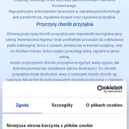
korzeniowego.
Najczęstszymi schorzeniami leczonymi w zakresie periodontologii
jest paradontoza, zapalenie dziąseł oraz zapalenie przyzębia.
Przyczyny chorób przyzębia
Główną przyczyną chorób przyzębia jest nieprawidłowa higiena jamy
ustnej. Niewłaściwa higiena i brak profilaktyki prowadzi do odkładania
płytki bakteryjnej, która z czasem zmienia się w kamień nazębny. Jest
on źródłem toksyn, które często powodują stany zapalne w jamie
ustnej.
Innymi przyczynami chorób przyzębia mogą być wady zgryzu, źle
dobrana proteza lub zaciskanie zębów (bruksizm). Do chorób
przyzębia może dochodzić wraz z rozwojem innych chorób np
cukrzycy. Mogą też do nich prowadzić choroby połączone z częstymi
wymiotami takie jak bulimia. W tym wypadku powodem choroby jest
często działanie na jamę ustną kwasów żołądkowych, które osłabiają
dziąsła i powodują wżery. Mamy z nimi również do czynienia w
przypadku chorób, które znacznie obniżają odporność organizmu
Zgoda
Szczegóły
O plikach cookies
takich jak nowotwory, czy HIV.
Wbrew pozorom od czasów marynarzy cierpiących na szkorbut w
dalszym ciągu zdarzają się osoby u których przyczyną chorób
Niniejsza strona korzysta z plików cookie
przyzębia jest zła dieta. Długotrwałe niedobory witamin z grupy B i C