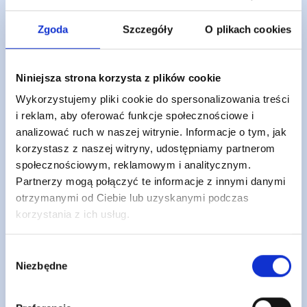
Zabiegi profilaktyczne polegają na zapobieganiu próchnicy i
utrzymaniu w zdrowiu jamy ustnej. Lekarz na wizycie kontrolnej
Zgoda
Szczegóły
O plikach cookies
przeprowadza badanie jamy ustnej połączone z wywiadem. Dzięki
zdobytej w ten sposób wiedzy zaleca odpowiednie zabiegi. Doradza
również jak ograniczyć lub wyeliminować czynniki ryzyka powstania
Niniejsza strona korzysta z plików cookie
próchnicy. W ramach profilaktyki wykonuje się zabiegi takie jak
skaling, piaskowanie zębów, fluoryzacja, czy polerowanie.
Wykorzystujemy pliki cookie do spersonalizowania treści
W uzasadnionych przypadkach wykorzystuje się też badania
i reklam, aby oferować funkcje społecznościowe i
rentgenowskie. Pozwalają one na wykrycie niewidocznych gołym
analizować ruch w naszej witrynie. Informacje o tym, jak
okiem zmian chorobowych.
korzystasz z naszej witryny, udostępniamy partnerom
Jak widać stomatologia zachowawcza to pierwsza linia w walce o
zdrowy i piękny uśmiech.
społecznościowym, reklamowym i analitycznym.
Stomatologia zachowawcza co obejmuje?
Partnerzy mogą połączyć te informacje z innymi danymi
otrzymanymi od Ciebie lub uzyskanymi podczas
Pod względem profilaktyki stomatologia zachowawcza obejmuje:
korzystania z ich usług.
przeprowadzanie badań kontrolnych jamy ustnej i zębów;
Wybór
usuwanie problemów związanych z nadwrażliwością oraz
Niezbędne
krwawieniem dziąseł;
zgody
oczyszczanie zębów z płytki nazębnej oraz kamienia;
piaskowanie;