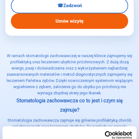
☎
Zadzwoń
Umów wizytę
W ramach stomatologii zachowawczej w naszej klinice zajmujemy się
profilaktyką oraz leczeniem ubytków próchnicowych. Z dużą dozą
energii, pasji i doświadczenia oraz z wykorzystaniem najbardziej
zaawansowanych materiałów i metod diagnostycznych zajmujemy się
leczeniem Państwa zębów. Dzięki nowoczesnym systemom wiążącym
wypełnienie z zębem, założenie go do ubytku po próchnicy nie
wymaga zbędnej utraty jego tkanek.
Stomatologia zachowawcza co to jest i czym się
zajmuje?
Stomatologia zachowawcza zajmuje się głównie profilaktyką chorób
próchnicowych oraz leczeniem ubytków. Ze względu na szeroki
zakres leczonych ubytków często nazywana jest też stomatologią
ogólną.