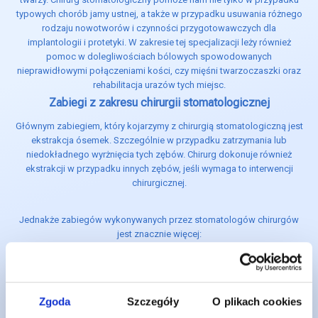
typowych chorób jamy ustnej, a także w przypadku usuwania różnego
rodzaju nowotworów i czynności przygotowawczych dla
implantologii i protetyki. W zakresie tej specjalizacji leży również
pomoc w dolegliwościach bólowych spowodowanych
nieprawidłowymi połączeniami kości, czy mięśni twarzoczaszki oraz
rehabilitacja urazów tych miejsc.
Zabiegi z zakresu chirurgii stomatologicznej
Głównym zabiegiem, który kojarzymy z chirurgią stomatologiczną jest
ekstrakcja ósemek. Szczególnie w przypadku zatrzymania lub
niedokładnego wyrżnięcia tych zębów. Chirurg dokonuje również
ekstrakcji w przypadku innych zębów, jeśli wymaga to interwencji
chirurgicznej.
Jednakże zabiegów wykonywanych przez stomatologów chirurgów
jest znacznie więcej:
przygotowanie do leczenia protetycznego
podcinanie więzadełek warg oraz języka w terapii logopedycznej
odsłanianie zębów zatrzymanych w łuku
Zgoda
Szczegóły
O plikach cookies
usuwanie uszkodzonych bądź zainfekowanych korzeni zębów