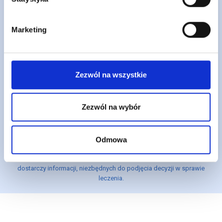
Resekcja polega na usunięciu zakażonej lub zmienionej zapalnie
tkanki (fragment korzenia) w miejscu gdzie znajduje się zmiana
Marketing
okołowierzchołkowa. Zakażoną tkankę usuwa się wraz z
wierzchołkiem zęba. Po kilku miesiącach miejsce zabiegu wypełni
nowa kość.
Skierowanie do chirurga stomatologa
Zezwól na wszystkie
Borykając się z różnego typu problemami zdrowotnymi, bardzo
często zastanawiamy się w jaki sposób umówić się na wizytę z
konkretnym specjalistą? Bezpośrednio czy potrzebne jest
Zezwól na wybór
skierowanie? Nie inaczej jest w przypadku chirurga stomatologa.
Odpowiedź na to pytanie jest bardzo prosta. Nie ma konieczności
posiadania skierowania by umówić się na wizytę z chirurgiem
stomatologiem. Jednak zawsze najlepiej, w razie wątpliwości,
Odmowa
skonsultować się w sprawie konkretnego problemu ze swoim
dentystą, który doradzi najlepszy sposób jego rozwiązania a także
dostarczy informacji, niezbędnych do podjęcia decyzji w sprawie
leczenia.