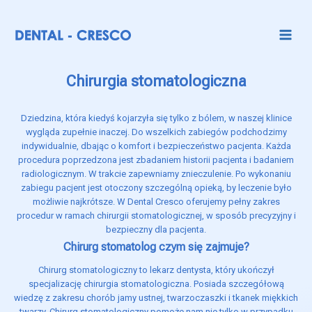
Chirurgia stomatologiczna
Dziedzina, która kiedyś kojarzyła się tylko z bólem, w naszej klinice
wygląda zupełnie inaczej. Do wszelkich zabiegów podchodzimy
indywidualnie, dbając o komfort i bezpieczeństwo pacjenta. Każda
procedura poprzedzona jest zbadaniem historii pacjenta i badaniem
radiologicznym. W trakcie zapewniamy znieczulenie. Po wykonaniu
zabiegu pacjent jest otoczony szczególną opieką, by leczenie było
możliwie najkrótsze. W Dental Cresco oferujemy pełny zakres
procedur w ramach chirurgii stomatologicznej, w sposób precyzyjny i
bezpieczny dla pacjenta.
Chirurg stomatolog czym się zajmuje?
Chirurg stomatologiczny to lekarz dentysta, który ukończył
specjalizację chirurgia stomatologiczna. Posiada szczegółową
wiedzę z zakresu chorób jamy ustnej, twarzoczaszki i tkanek miękkich
twarzy. Chirurg stomatologiczny pomoże nam nie tylko w przypadku