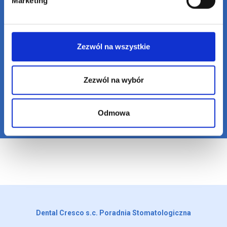
Marketing
Zgoda RODO
*
Zgadzam się na przechowywanie przesłanych przeze
Zezwól na wszystkie
mnie informacji w tej witrynie internetowej do celów
udzielenia odpowiedzi na moje zapytanie.
Zezwól na wybór
Wyślij
Odmowa
Dental Cresco s.c. Poradnia Stomatologiczna