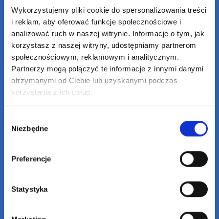
Wykorzystujemy pliki cookie do spersonalizowania treści
i reklam, aby oferować funkcje społecznościowe i
Umów się na wizytę
analizować ruch w naszej witrynie. Informacje o tym, jak
korzystasz z naszej witryny, udostępniamy partnerom
społecznościowym, reklamowym i analitycznym.
Partnerzy mogą połączyć te informacje z innymi danymi
otrzymanymi od Ciebie lub uzyskanymi podczas
Imię i Nazwisko
*
korzystania z ich usług.
Wybór
Email
*
Niezbędne
zgody
Preferencje
Wiadomość
*
Statystyka